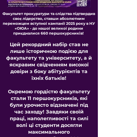
Факультет прокуратури та слідства підтвердив
своє лідерство, ставши абсолютним
переможцем вступної кампанії 2025 року в НУ
«ОЮА» - до нашої великої родини
приєдналися 660 першокурсників!
Цей рекордний набір став не
лише історичною подією для
факультету та університету, а й
яскравим свідченням високої
довіри з боку абітурієнтів та
їхніх батьків!
Окремою гордістю факультету
стали 11 першокурсників, які
були урочисто відзначені під
час заходу! Завдяки своїй
праці, наполегливості та силі
волі ці студенти досягли
максимального