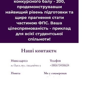
конкурсного балу - 200,
продемонструвавши
найвищий рівень підготовки та
щире прагнення стати
частиною ФПС. Ваша
цілеспрямованість - приклад
для всієї студентської
спільноти!
Наші контакти
Наша адреса
Телефон
+380673458624
м. Одеса, вул. Академічна 9
Пошта
Ми у соцмережах
ips_11@ukr.ne
t
Наше місцезнаходження