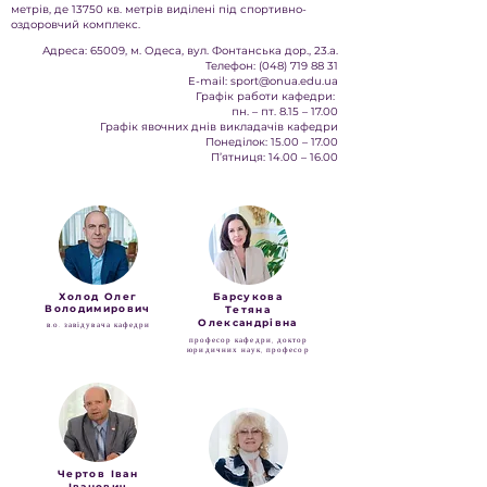
метрів, де 13750 кв. метрів виділені під спортивно-
оздоровчий комплекс.
Адреса: 65009, м. Одеса, вул. Фонтанська дор., 23.а.
Телефон: (048) 719 88 31
E-mail: sport@onua.edu.ua
Графік работи кафедри:
пн. – пт. 8.15 – 17.00
Графік явочних днів викладачів кафедри
Понеділок: 15.00 – 17.00
П’ятниця: 14.00 – 16.00
Холод Олег
Барсукова
Володимирович
Тетяна
Олександрівна
в.о. завідувача кафедри
професор кафедри, доктор
юридичних наук, професор
Чертов Іван
Іванович