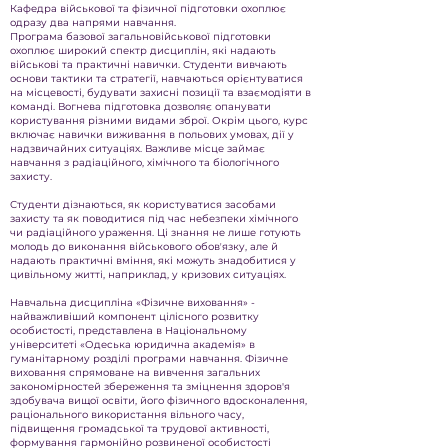
Кафедра військової та фізичної підготовки охоплює
одразу два напрями навчання.
Програма базової загальновійськової підготовки
охоплює широкий спектр дисциплін, які надають
військові та практичні навички. Студенти вивчають
основи тактики та стратегії, навчаються орієнтуватися
на місцевості, будувати захисні позиції та взаємодіяти в
команді. Вогнева підготовка дозволяє опанувати
користування різними видами зброї. Окрім цього, курс
включає навички виживання в польових умовах, дії у
надзвичайних ситуаціях. Важливе місце займає
навчання з радіаційного, хімічного та біологічного
захисту.
Студенти дізнаються, як користуватися засобами
захисту та як поводитися під час небезпеки хімічного
чи радіаційного ураження. Ці знання не лише готують
молодь до виконання військового обовʼязку, але й
надають практичні вміння, які можуть знадобитися у
цивільному житті, наприклад, у кризових ситуаціях.
Навчальна дисципліна «Фізичне виховання» -
найважливіший компонент цілісного розвитку
особистості, представлена в Національному
університеті «Одеська юридична академія» в
гуманітарному розділі програми навчання. Фізичне
виховання спрямоване на вивчення загальних
закономірностей збереження та зміцнення здоров'я
здобувача вищої освіти, його фізичного вдосконалення,
раціонального використання вільного часу,
підвищення громадської та трудової активності,
формування гармонійно розвиненої особистості