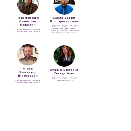
Пономаренко
Салик Вадим
Станіслав
Володимирович
Ігорович
доцент кафедри, кандидат
юридичних наук, доцент,
доцент кафедри, кандидат
декан факультету цивільної
юридичних наук, доцент
та господарської юстиції
Фісун
Кушнір Вікторія
Олександр
Геннадіївна
Вікторович
доцент кафедри, кандидат
доцент кафедри, кандидат
юридичних наук
юридичних наук, доцент