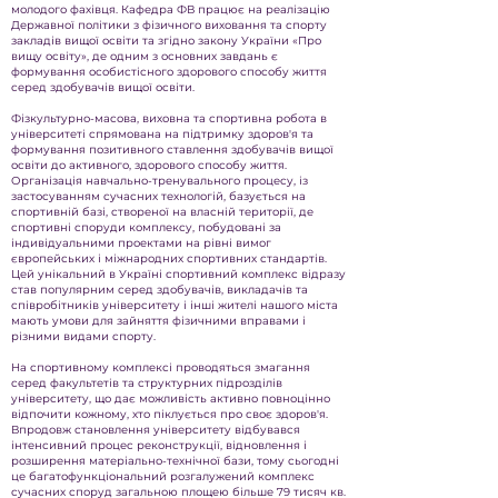
молодого фахівця. Кафедра ФВ працює на реалізацію
Державної політики з фізичного виховання та спорту
закладів вищої освіти та згідно закону України «Про
вищу освіту», де одним з основних завдань є
формування особистісного здорового способу життя
серед здобувачів вищої освіти.
Фізкультурно-масова, виховна та спортивна робота в
університеті спрямована на підтримку здоров'я та
формування позитивного ставлення здобувачів вищої
освіти до активного, здорового способу життя.
Організація навчально-тренувального процесу, із
застосуванням сучасних технологій, базується на
спортивній базі, створеної на власній території, де
спортивні споруди комплексу, побудовані за
індивідуальними проектами на рівні вимог
європейських і міжнародних спортивних стандартів.
Цей унікальний в Україні спортивний комплекс відразу
став популярним серед здобувачів, викладачів та
співробітників університету і інші жителі нашого міста
мають умови для зайняття фізичними вправами і
різними видами спорту.
На спортивному комплексі проводяться змагання
серед факультетів та структурних підрозділів
університету, що дає можливість активно повноцінно
відпочити кожному, хто піклується про своє здоров'я.
Впродовж становлення університету відбувався
інтенсивний процес реконструкції, відновлення і
розширення матеріально-технічної бази, тому сьогодні
це багатофункціональний розгалужений комплекс
сучасних споруд загальною площею більше 79 тисяч кв.