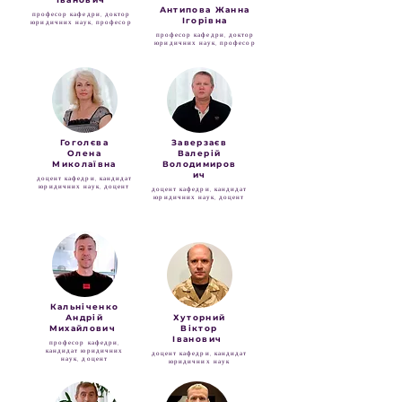
Антипова Жанна
професор кафедри, доктор
Ігорівна
юридичних наук, професор
професор кафедри, доктор
юридичних наук, професор
Гоголєва
Заверзаєв
Олена
Валерій
Миколаївна
Володимиров
ич
доцент кафедри, кандидат
юридичних наук, доцент
доцент кафедри, кандидат
юридичних наук, доцент
Кальніченко
Андрій
Хуторний
Михайлович
Віктор
Іванович
професор кафедри,
кандидат юридичних
доцент кафедри, кандидат
наук, доцент
юридичних наук