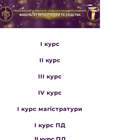
І курс
ІІ курс
ІІІ курс
IV курс
І курс магістратури
І курс ПД
ІІ курс ПД