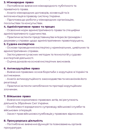
3. Міжнародне право
• Поглиблене вивчення міжнародного публічного та
приватного права.
• Аналіз міжнародних договорів, конвенцій та їх
імплементація в правову систему України.
• Підготовка до роботи у міжнародних організаціях,
посольствах та консульствах.
4. Адміністративне право та процес
• Освоєння норм адміністративного права та специфіки
адміністративного судочинства.
• Практичні аспекти представництва інтересів громадян і
держави у справах щодо адміністративних правопорушень.
5. Судова експертиза
• Основи проведення експертиз у кримінальних, цивільних та
адміністративних справах.
• Застосування сучасних методик та технологій у судово-
експертній діяльності.
• Оцінка доказів на основі експертних висновків.
6. Антикорупційне право
• Вивчення правових основ боротьби з корупцією в Україні та
за її межами.
• Аналіз антикорупційного законодавства та механізмів його
реалізації.
• Практичні аспекти запобігання та протидії корупційним
злочинам.
7. Військове право
• Вивчення нормативно-правових актів, які регулюють
діяльність Збройних Сил України.
• Особливості юридичного супроводу військової служби та
військових операцій.
• Захист прав військовослужбовців у правових відносинах.
8. Прокурорська діяльність
• Поглиблене вивчення функцій та повноважень органів
прокуратури.