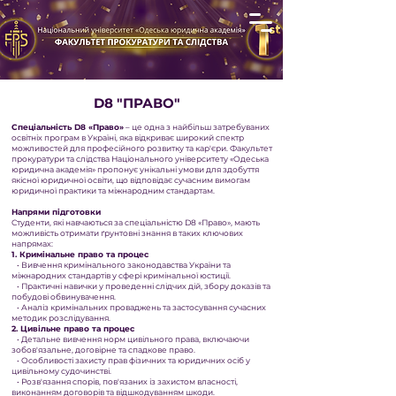
D8 "ПРАВО"
Спеціальність D8 «Право»
– це одна з найбільш затребуваних
освітніх програм в Україні, яка відкриває широкий спектр
можливостей для професійного розвитку та кар'єри. Факультет
прокуратури та слідства Національного університету «Одеська
юридична академія» пропонує унікальні умови для здобуття
якісної юридичної освіти, що відповідає сучасним вимогам
юридичної практики та міжнародним стандартам.
Напрями підготовки
Студенти, які навчаються за спеціальністю D8 «Право», мають
можливість отримати ґрунтовні знання в таких ключових
напрямах:
1. Кримінальне право та процес
• Вивчення кримінального законодавства України та
міжнародних стандартів у сфері кримінальної юстиції.
• Практичні навички у проведенні слідчих дій, збору доказів та
побудові обвинувачення.
• Аналіз кримінальних проваджень та застосування сучасних
методик розслідування.
2. Цивільне право та процес
• Детальне вивчення норм цивільного права, включаючи
зобов'язальне, договірне та спадкове право.
• Особливості захисту прав фізичних та юридичних осіб у
цивільному судочинстві.
• Розв'язання спорів, пов'язаних із захистом власності,
виконанням договорів та відшкодуванням шкоди.