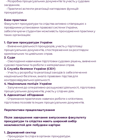
• Розробка процесуальних документів та участь у судових
засіданнях.
• Практичні аспекти реалізації наглядових функцій
прокуратури.
Бази практики
Факультет прокуратури та слідства активно співпрацює з
провідними установами правової системи України,
забезпечуючи студентам можливість проходження практики у
таких організаціях:
1. Органи прокуратури України
• Вивчення діяльності прокурорів, участь у підготовці
процесуальних документів, спостереження за розглядом
кримінальних та цивільних справ.
2. Суди
• Оволодіння навичками підготовки судових рішень, вивчення
судової практики та роботи з матеріалами справ.
3. Служба безпеки України (СБУ)
• Участь у розробці та реалізації заходів із забезпечення
національної безпеки, аналіз правових підстав для
контррозвідувальної діяльності.
4. Національна поліція України
• Залучення до оперативно-розшукової діяльності, підготовка
процесуальних документів, участь у слідчих діях.
5. Адвокатські об’єднання
• Отримання практичних навичок роботи з клієнтами,
підготовка позовів та інших процесуальних документів.
Перспективи працевлаштування
Після завершення навчання випускники факультету
прокуратури та слідства мають широкий вибір
можливостей для побудови кар’єри:
1. Державний сектор
• Прокурори та слідчі в органах прокуратури.
• Адвокати